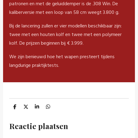
patronen en met de geluiddemper is de .308 Win. De
kaliberversie met een loop van 58 cm weegt 3.800 g.
Bij de lancering zullen er vier modellen beschikbaar zijn:
twee met een houten kolf en twee met een polymeer
kolf. De prijzen beginnen bij € 3.999.
We zijn benieuwd hoe het wapen presteert tijdens
langdurige praktijktests.
D
D
S
D
e
e
h
e
l
e
a
l
e
l
r
e
Reactie plaatsen
n
e
n