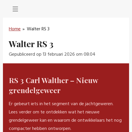
Ga
direct
naar
Home
»
Walter RS 3
de
hoofdinhoud
Walter RS 3
Gepubliceerd op 13 februari 2026 om 08:04
RS 3 Carl Walther – Nieuw
grendelgeweer
Er gebeurt iets in het segment van de jachtgeweren.
Lees verder om te ontdekken wat het nieuwe
grendelgeweer kan en waarom de ontwikkelaars het nog
compacter hebben ontworpen.