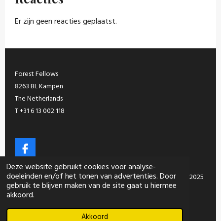
Er zijn geen reacties geplaatst.
Forest Fellows
8263 BL Kampen
The Netherlands
T +31 6 13 002 118
F
a
Alle merken, producten en inhoud van deze website zijn in
Deze website gebruikt cookies voor analyse-
c
doeleinden en/of het tonen van advertenties. Door
eigendom van Forest Fellows. Alle rechten voorbehouden. 2025
e
gebruik te blijven maken van de site gaat u hiermee
b
©
akkoord.
o
Powered by
JouwWeb
o
k
Akkoord