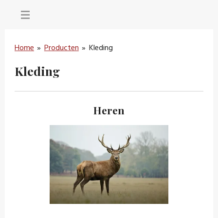
Ga
direct
naar
Home
»
Producten
»
Kleding
de
hoofdinhoud
Kleding
Heren